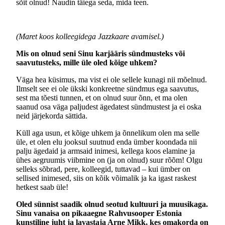
sõit olnud! Naudin täiega seda, mida teen.
(Maret koos kolleegidega Jazzkaare avamisel.)
Mis on olnud seni Sinu karjääris sündmusteks või
saavutusteks, mille üle oled kõige uhkem?
Väga hea küsimus, ma vist ei ole sellele kunagi nii mõelnud.
Ilmselt see ei ole ükski konkreetne sündmus ega saavutus,
sest ma tõesti tunnen, et on olnud suur õnn, et ma olen
saanud osa väga paljudest ägedatest sündmustest ja ei oska
neid järjekorda sättida.
Küll aga usun, et kõige uhkem ja õnnelikum olen ma selle
üle, et olen elu jooksul suutnud enda ümber koondada nii
palju ägedaid ja armsaid inimesi, kellega koos elamine ja
ühes aegruumis viibmine on (ja on olnud) suur rõõm! Olgu
selleks sõbrad, pere, kolleegid, tuttavad – kui ümber on
sellised inimesed, siis on kõik võimalik ja ka igast raskest
hetkest saab üle!
Oled sünnist saadik olnud seotud kultuuri ja muusikaga.
Sinu vanaisa on pikaaegne Rahvusooper Estonia
kunstiline juht ja lavastaja Arne Mikk, kes omakorda on