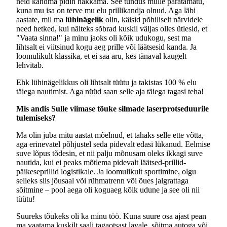
neid kandma pidin hakkama. See tundus mulle paratamatu,
kuna mu isa on terve mu elu prillikandja olnud. Aga läbi
aastate, mil ma
lühinägelik
olin, käisid põhiliselt närvidele
need hetked, kui näiteks sõbrad kuskil väljas olles ütlesid, et
"Vaata sinna!" ja minu jaoks oli kõik udukogu, sest ma
lihtsalt ei viitsinud kogu aeg prille või läätsesid kanda. Ja
loomulikult klassika, et ei saa aru, kes tänaval kaugelt
lehvitab.
Ehk lühinägelikkus oli lihtsalt tüütu ja takistas 100 % elu
täiega nautimist. Aga nüüd saan selle aja täiega tagasi teha!
Mis andis Sulle viimase tõuke silmade laserprotseduurile
tulemiseks?
Ma olin juba mitu aastat mõelnud, et tahaks selle ette võtta,
aga erinevatel põhjustel seda pidevalt edasi lükanud. Eelmise
suve lõpus tõdesin, et nii palju mõnusam oleks ikkagi suve
nautida, kui ei peaks mõtlema pidevalt läätsed-prillid-
päikeseprillid logistikale. Ja loomulikult sportimine, olgu
selleks siis jõusaal või rühmatrenn või õues jalgrattaga
sõitmine – pool aega oli koguaeg kõik udune ja see oli nii
tüütu!
Suureks tõukeks oli ka minu töö. Kuna suure osa ajast pean
ma vaatama kuskilt saali tagaotsast lavale, sõitma autoga või