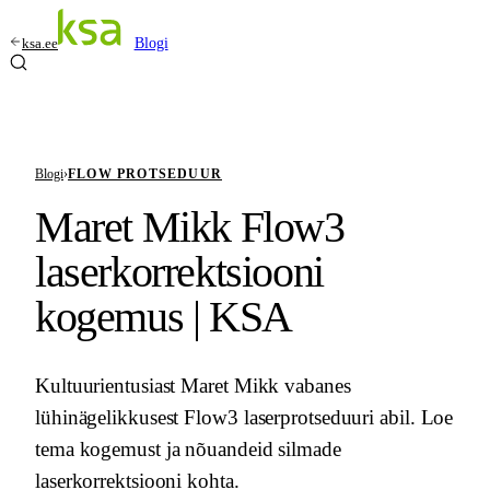
ksa.ee
Blogi
Blogi
›
FLOW PROTSEDUUR
Maret Mikk Flow3
laserkorrektsiooni
kogemus | KSA
Kultuurientusiast Maret Mikk vabanes
lühinägelikkusest Flow3 laserprotseduuri abil. Loe
tema kogemust ja nõuandeid silmade
laserkorrektsiooni kohta.