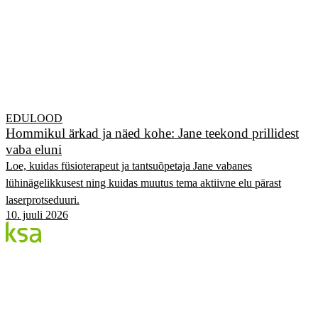
EDULOOD
Hommikul ärkad ja näed kohe: Jane teekond prillidest
vaba eluni
Loe, kuidas füsioterapeut ja tantsuõpetaja Jane vabanes
lühinägelikkusest ning kuidas muutus tema aktiivne elu pärast
laserprotseduuri.
10. juuli 2026
Blogi
Eesti suurim erasilmakeskus. Siin jagame teadmisi,
kogemusi ja uudiseid.
KATEGOORIAD