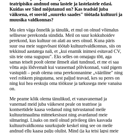
teatripisiku andnud oma lastele ja lastelastele edasi.
Kuidas see Sind mõjutanud on? Kas teadsid juba
väiksena, et soovid „suureks saades" töötada kultuuri ja
muusika valdkonnas?
Ma olen väga õnnelik ja tänulik, et mul on olnud võimalus
sellisesse perekonda sündida. Meil on suur kokkuhoidev
perekond, kus kultuur on alati au sees olnud. Kuna päris
suur osa meie suguvõsast töötab kultuurivaldkonnas, siis on
tekkinud aastatega nali, et „kui enamik inimesi esitavad CV,
siis teie oma sugupuu". Eks selles on omajagu tõtt, aga
samas teiselt poolt oleme ilmselt alati tundnud, et me ei saa
võtta asju lõdvemalt kui varasemad põlvkonnad, vaid pigem
vastupidi – peab olema oma perekonnanime „vääriline" ning
veel rohkem pingutama, sest paljud teavad, kes su peres on
ning kui hea eeskuju oma töökuse ja tarkusega meie vanaisa
on.
Me peame kõik olema tänulikud, et vanavanemad ja
vanemad meid juba väikesest peale on teatrisse ja
kontsertidele kaasa vedanud ning tutvustanud meile
kultuurimaailma mitmekesisust ning avardanud meie
silmaringi. Lisaks on meil olnud privileeg üles kasvada
kultuurivaldkonna suurkujude keskel ning see on meile
andnud ellu kaasa palju olulist. Mind (ja ka teisi lapsi meie