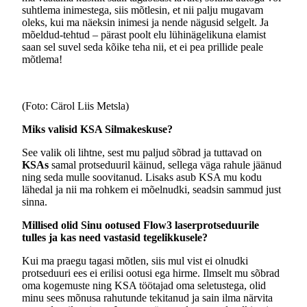
suhtlema inimestega, siis mõtlesin, et nii palju mugavam
oleks, kui ma näeksin inimesi ja nende nägusid selgelt. Ja
mõeldud-tehtud – pärast poolt elu lühinägelikuna elamist
saan sel suvel seda kõike teha nii, et ei pea prillide peale
mõtlema!
(Foto: Cärol Liis Metsla)
Miks valisid KSA Silmakeskuse?
See valik oli lihtne, sest mu paljud sõbrad ja tuttavad on
KSAs
samal protseduuril käinud, sellega väga rahule jäänud
ning seda mulle soovitanud. Lisaks asub KSA mu kodu
lähedal ja nii ma rohkem ei mõelnudki, seadsin sammud just
sinna.
Millised olid Sinu ootused Flow3 laserprotseduurile
tulles ja kas need vastasid tegelikkusele?
Kui ma praegu tagasi mõtlen, siis mul vist ei olnudki
protseduuri ees ei erilisi ootusi ega hirme. Ilmselt mu sõbrad
oma kogemuste ning KSA töötajad oma seletustega, olid
minu sees mõnusa rahutunde tekitanud ja sain ilma närvita