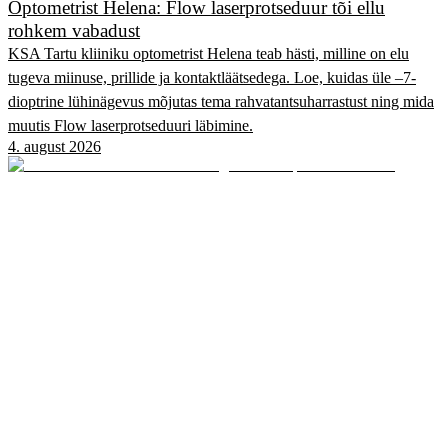
Optometrist Helena: Flow laserprotseduur tõi ellu
rohkem vabadust
KSA Tartu kliiniku optometrist Helena teab hästi, milline on elu
tugeva miinuse, prillide ja kontaktläätsedega. Loe, kuidas üle –7-
dioptrine lühinägevus mõjutas tema rahvatantsuharrastust ning mida
muutis Flow laserprotseduuri läbimine.
4. august 2026