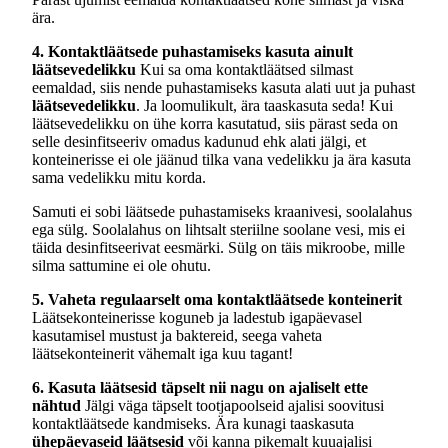
ära.
4. Kontaktläätsede puhastamiseks kasuta ainult
läätsevedelikku
Kui sa oma kontaktläätsed silmast
eemaldad, siis nende puhastamiseks kasuta alati uut ja puhast
läätsevedelikku
. Ja loomulikult, ära taaskasuta seda! Kui
läätsevedelikku on ühe korra kasutatud, siis pärast seda on
selle desinfitseeriv omadus kadunud ehk alati jälgi, et
konteinerisse ei ole jäänud tilka vana vedelikku ja ära kasuta
sama vedelikku mitu korda.
Samuti ei sobi läätsede puhastamiseks kraanivesi, soolalahus
ega sülg. Soolalahus on lihtsalt steriilne soolane vesi, mis ei
täida desinfitseerivat eesmärki. Sülg on täis mikroobe, mille
silma sattumine ei ole ohutu.
5. Vaheta regulaarselt oma kontaktläätsede konteinerit
Läätsekonteinerisse koguneb ja ladestub igapäevasel
kasutamisel mustust ja baktereid, seega vaheta
läätsekonteinerit vähemalt iga kuu tagant!
6. Kasuta läätsesid täpselt nii nagu on ajaliselt ette
nähtud
Jälgi väga täpselt tootjapoolseid ajalisi soovitusi
kontaktläätsede kandmiseks. Ära kunagi taaskasuta
ühepäevaseid läätsesid
või kanna pikemalt kuuajalisi