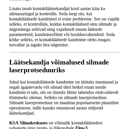
Lisaks tasub kontaktläätsekandjal kord aastas käia ka
silmauuringul ja kontrollis. Seda isegi siis, kui
kontaktläätsede kandmisel ei esine probleeme. See on vajalik
selleks, et kontrollida, kuidas kontaktläätsed sinu silmade ja
nägemisega sobivad ning vajaduselt muuta läätsede
parameetreid, kandmisrežiimi või hooldusvahendeid. Seda
kõike selleks, et kontaktläätsede kandmine oleks mugav,
turvaline ja tagaks hea nägemise.
Läätsekandja võimalused silmade
laserprotseduuriks
Juhul kui kontaktläätsede kandmine on tüütuks muutunud ja
segab igapäevaelu või silmad ühel hetkel enam nende
kandmist ei talu, siis on õnneks lihtne lahendus elukvaliteedi
tõstmiseks olemas. Selleks on silmade laserprotseduur.
Silmade laserprotseduur on maailma populaarseim plaaniline
operatsioon, mille kasuks otsustavad aastas miljonid
läätsekandjad.
KSA Silmakeskuses
on võimalik kontaktläätsedest
vabaneda tänu puute- ja lõikevabale
Flow3