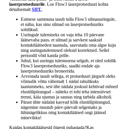
laserprotseduurile
. Loe Flow3 laserprotseduuri kohta
detailsemalt
SIIT.
Esimese sammuna tasub tulla Flow3 silmauuringule,
et näha, kas sinu silmad on laserprotseduuriks
sobilikud.
Uuringule tulemiseks on vaja teha 10 päevane
läätsevaba paus, et silmad ja sarvkest saaksid
kontaktläätsedest taastuda, saavutada oma algse kuju
ning uuringutulemused oleksid korrektsed. Sellel
perioodil võid kanda prille.
Juhul, kui uuringu tulemusena selgub, et oled sobilik
Flow3 laserprotseduuriks, saadki endale aja
laserprotseduuriks broneerida.
Arvestada tasub sellega, et protseduuri järgselt oleks
võimalik võtta vähemalt 1 nädal rahulikuks
taastumiseks, sest ühe nädala jooksul kehtivad mõned
elustiilipiirangud – näiteks ei tohi teha intensiivset
trenni, käia ujumas ja saunas ning tarbida alkoholi.
Pärast ühte nädalat kaovad kõik elustiilipiirangud,
nägemine muutub päev-päevalt selgemaks ja
lühinägelikkus ning kontaktläätsed ongi jäänud
minevikku!
Kuidas kontaktläätsesid õigesti puhastada?
Kas