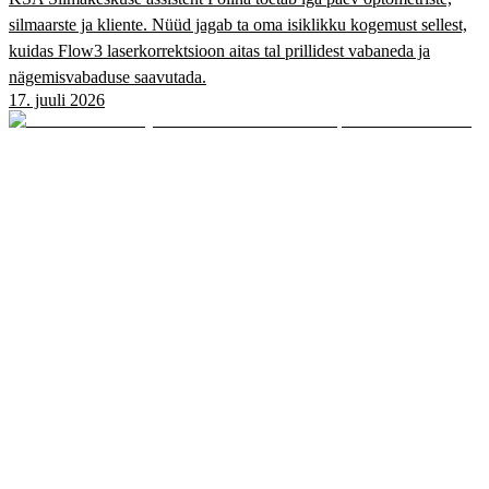
silmaarste ja kliente. Nüüd jagab ta oma isiklikku kogemust sellest,
kuidas Flow3 laserkorrektsioon aitas tal prillidest vabaneda ja
nägemisvabaduse saavutada.
17. juuli 2026