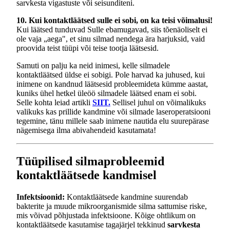
sarvkesta vigastuste või seisunditeni.
10. Kui kontaktläätsed sulle ei sobi, on ka teisi võimalusi!
Kui läätsed tunduvad Sulle ebamugavad, siis tõenäoliselt ei
ole vaja „aega", et sinu silmad nendega ära harjuksid, vaid
proovida teist tüüpi või teise tootja läätsesid.
Samuti on palju ka neid inimesi, kelle silmadele
kontaktläätsed üldse ei sobigi. Pole harvad ka juhused, kui
inimene on kandnud läätsesid probleemideta kümme aastat,
kuniks ühel hetkel üleöö silmadele läätsed enam ei sobi.
Selle kohta leiad artikli
SIIT.
Sellisel juhul on võimalikuks
valikuks kas prillide kandmine või silmade laseroperatsiooni
tegemine, tänu millele saab inimene nautida elu suurepärase
nägemisega ilma abivahendeid kasutamata!
Tüüpilised silmaprobleemid
kontaktläätsede kandmisel
Infektsioonid:
Kontaktläätsede kandmine suurendab
bakterite ja muude mikroorganismide silma sattumise riske,
mis võivad põhjustada infektsioone. Kõige ohtlikum on
kontaktläätsede kasutamise tagajärjel tekkinud
sarvkesta