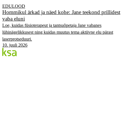
EDULOOD
Hommikul ärkad ja näed kohe: Jane teekond prillidest
vaba eluni
Loe, kuidas füsioterapeut ja tantsuõpetaja Jane vabanes
lühinägelikkusest ning kuidas muutus tema aktiivne elu pärast
laserprotseduuri.
10. juuli 2026
Blogi
Eesti suurim erasilmakeskus. Siin jagame teadmisi,
kogemusi ja uudiseid.
KATEGOORIAD
Flow protseduur
Silmad & tervis
KSA Silmakeskus
Edulood
Elustiil
KSA.EE
Flow3
Nägemise Audit
Hinnakiri