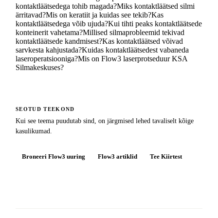
kontaktläätsedega tohib magada?
Miks kontaktläätsed silmi
ärritavad?
Mis on keratiit ja kuidas see tekib?
Kas
kontaktläätsedega võib ujuda?
Kui tihti peaks kontaktläätsede
konteinerit vahetama?
Millised silmaprobleemid tekivad
kontaktläätsede kandmisest?
Kas kontaktläätsed võivad
sarvkesta kahjustada?
Kuidas kontaktläätsedest vabaneda
laseroperatsiooniga?
Mis on Flow3 laserprotseduur KSA
Silmakeskuses?
SEOTUD TEEKOND
Kui see teema puudutab sind, on järgmised lehed tavaliselt kõige
kasulikumad.
Broneeri Flow3 uuring
Flow3 artiklid
Tee Kiirtest