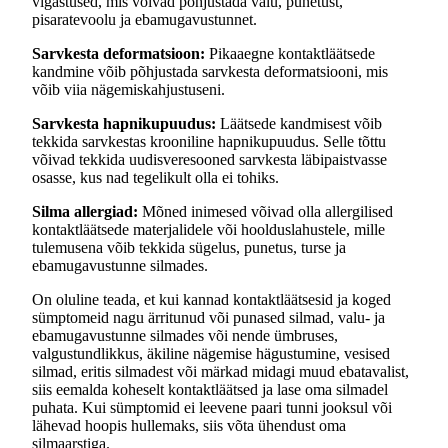
vigastused, mis võivad põhjustada valu, punetust,
pisaratevoolu ja ebamugavustunnet.
Sarvkesta deformatsioon:
Pikaaegne kontaktläätsede
kandmine võib põhjustada sarvkesta deformatsiooni, mis
võib viia nägemiskahjustuseni.
Sarvkesta hapnikupuudus:
Läätsede kandmisest võib
tekkida sarvkestas krooniline hapnikupuudus. Selle tõttu
võivad tekkida uudisveresooned sarvkesta läbipaistvasse
osasse, kus nad tegelikult olla ei tohiks.
Silma allergiad:
Mõned inimesed võivad olla allergilised
kontaktläätsede materjalidele või hoolduslahustele, mille
tulemusena võib tekkida sügelus, punetus, turse ja
ebamugavustunne silmades.
On oluline teada, et kui kannad kontaktläätsesid ja koged
sümptomeid nagu ärritunud või punased silmad, valu- ja
ebamugavustunne silmades või nende ümbruses,
valgustundlikkus, äkiline nägemise hägustumine, vesised
silmad, eritis silmadest või märkad midagi muud ebatavalist,
siis eemalda koheselt kontaktläätsed ja lase oma silmadel
puhata. Kui sümptomid ei leevene paari tunni jooksul või
lähevad hoopis hullemaks, siis võta ühendust oma
silmaarstiga.