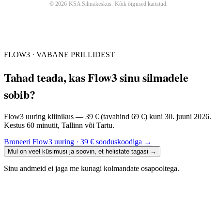
©
2026
KSA Silmakeskus
. Kõik õigused kaitstud.
FLOW3 · VABANE PRILLIDEST
Tahad teada, kas Flow3 sinu silmadele
sobib?
Flow3 uuring kliinikus — 39 € (tavahind 69 €) kuni 30. juuni 2026.
Kestus 60 minutit, Tallinn või Tartu.
Broneeri Flow3 uuring · 39 € sooduskoodiga
→
Mul on veel küsimusi ja soovin, et helistate tagasi
→
Sinu andmeid ei jaga me kunagi kolmandate osapooltega.