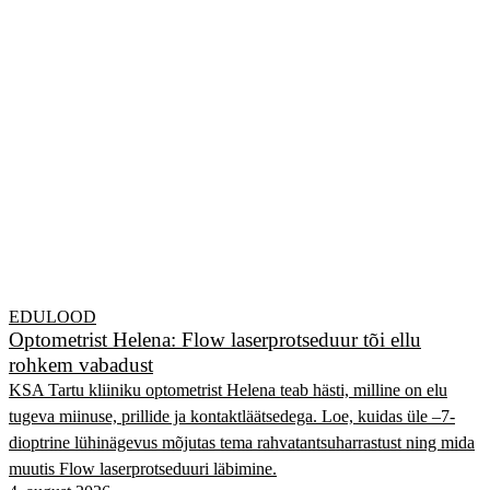
EDULOOD
Optometrist Helena: Flow laserprotseduur tõi ellu
rohkem vabadust
KSA Tartu kliiniku optometrist Helena teab hästi, milline on elu
tugeva miinuse, prillide ja kontaktläätsedega. Loe, kuidas üle –7-
dioptrine lühinägevus mõjutas tema rahvatantsuharrastust ning mida
muutis Flow laserprotseduuri läbimine.