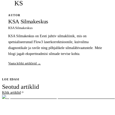
KS
AUTOR
KSA Silmakeskus
KSA Silmakeskus
KSA Silmakeskus on Eesti juhtiv silmakliinik, mis on
spetsialiseerunud Flow3 laserkorrektsioonile, kuivsilma
diagnostikale ja ravile ning põhjalikele silmaläbivaatustele. Meie
blogi jagab ekspertteadmisi silmade tervise kohta.
Vaata kõiki artikleid →
LOE EDASI
Seotud artiklid
Kõik artiklid