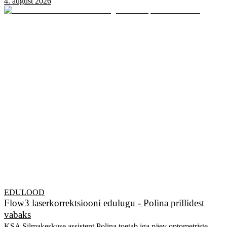
4. august 2026
EDULOOD
Flow3 laserkorrektsiooni edulugu - Polina prillidest
vabaks
KSA Silmakeskuse assistent Polina toetab iga päev optometriste,