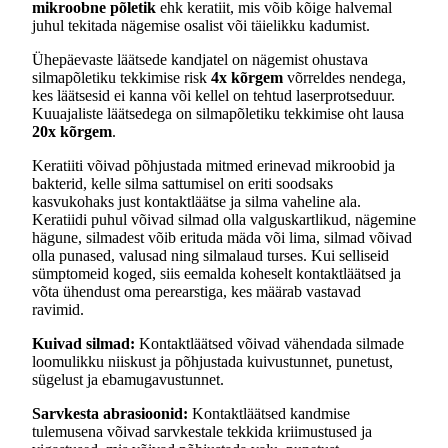
mikroobne põletik
ehk keratiit, mis võib kõige halvemal
juhul tekitada nägemise osalist või täielikku kadumist.
Ühepäevaste läätsede kandjatel on nägemist ohustava
silmapõletiku tekkimise risk
4x kõrgem
võrreldes nendega,
kes läätsesid ei kanna või kellel on tehtud laserprotseduur.
Kuuajaliste läätsedega on silmapõletiku tekkimise oht lausa
20x kõrgem
.
Keratiiti võivad põhjustada mitmed erinevad mikroobid ja
bakterid, kelle silma sattumisel on eriti soodsaks
kasvukohaks just kontaktläätse ja silma vaheline ala.
Keratiidi puhul võivad silmad olla valguskartlikud, nägemine
hägune, silmadest võib erituda mäda või lima, silmad võivad
olla punased, valusad ning silmalaud turses. Kui selliseid
sümptomeid koged, siis eemalda koheselt kontaktläätsed ja
võta ühendust oma perearstiga, kes määrab vastavad
ravimid.
Kuivad silmad:
Kontaktläätsed võivad vähendada silmade
loomulikku niiskust ja põhjustada kuivustunnet, punetust,
sügelust ja ebamugavustunnet.
Sarvkesta abrasioonid:
Kontaktläätsed kandmise
tulemusena võivad sarvkestale tekkida kriimustused ja