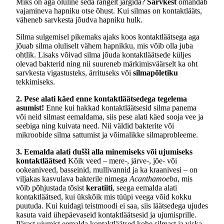
Miks on aga oluline seda rangelt järgida?
Sarvkest
omandab
vajamineva hapniku otse õhust. Kui silmas on kontaktlääts,
väheneb sarvkesta jõudva hapniku hulk.
Silma sulgemisel pikemaks ajaks koos kontaktläätsega aga
jõuab silma oluliselt vähem hapnikku, mis võib olla juba
ohtlik. Lisaks võivad silma jõuda kontaktläätsede küljes
olevad bakterid ning nii suureneb märkimisväärselt ka oht
sarvkesta vigastusteks, ärrituseks või
silmapõletiku
tekkimiseks.
2. Pese alati käed enne kontaktläätsedega tegelema
asumist!
Enne kui hakkad kontaktläätsesid silma panema
või neid silmast eemaldama, siis pese alati käed sooja vee ja
seebiga ning kuivata need. Nii väldid bakterite või
mikroobide silma sattumist ja võimalikke silmaprobleeme.
3. Eemalda alati dušši alla minemiseks või ujumiseks
kontaktläätsed
Kõik veed – mere-, järve-, jõe- või
ookeaniveed, basseinid, mullivannid ja ka kraanivesi – on
viljakas kasvulava bakterile nimega
Acanthamoeba
, mis
võib põhjustada tõsist
keratiiti
, seega eemalda alati
kontaktläätsed, kui ükskõik mis tüüpi veega võid kokku
puutuda. Kui kuidagi teistmoodi ei saa, siis läätsedega ujudes
kasuta vaid ühepäevaseid kontaktläätsesid ja ujumisprille.
Pärast ujumist eemalda kontaktläätsed kohe silmast ja viska