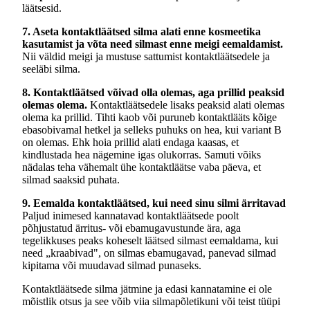
läätsesid.
7. Aseta kontaktläätsed silma alati enne kosmeetika
kasutamist ja võta need silmast enne meigi eemaldamist.
Nii väldid meigi ja mustuse sattumist kontaktläätsedele ja
seeläbi silma.
8. Kontaktläätsed võivad olla olemas, aga prillid peaksid
olemas olema.
Kontaktläätsedele lisaks peaksid alati olemas
olema ka prillid. Tihti kaob või puruneb kontaktlääts kõige
ebasobivamal hetkel ja selleks puhuks on hea, kui variant B
on olemas. Ehk hoia prillid alati endaga kaasas, et
kindlustada hea nägemine igas olukorras. Samuti võiks
nädalas teha vähemalt ühe kontaktläätse vaba päeva, et
silmad saaksid puhata.
9. Eemalda kontaktläätsed, kui need sinu silmi ärritavad
Paljud inimesed kannatavad kontaktläätsede poolt
põhjustatud ärritus- või ebamugavustunde ära, aga
tegelikkuses peaks koheselt läätsed silmast eemaldama, kui
need „kraabivad", on silmas ebamugavad, panevad silmad
kipitama või muudavad silmad punaseks.
Kontaktläätsede silma jätmine ja edasi kannatamine ei ole
mõistlik otsus ja see võib viia silmapõletikuni või teist tüüpi