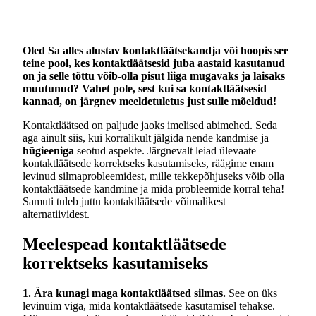
Oled Sa alles alustav kontaktläätsekandja või hoopis see
teine pool, kes kontaktläätsesid juba aastaid kasutanud
on ja selle tõttu võib-olla pisut liiga mugavaks ja laisaks
muutunud? Vahet pole, sest kui sa kontaktläätsesid
kannad, on järgnev meeldetuletus just sulle mõeldud!
Kontaktläätsed on paljude jaoks imelised abimehed. Seda
aga ainult siis, kui korralikult jälgida nende kandmise ja
hügieeniga
seotud aspekte. Järgnevalt leiad ülevaate
kontaktläätsede korrektseks kasutamiseks, räägime enam
levinud silmaprobleemidest, mille tekkepõhjuseks võib olla
kontaktläätsede kandmine ja mida probleemide korral teha!
Samuti tuleb juttu kontaktläätsede võimalikest
alternatiividest.
Meelespead kontaktläätsede
korrektseks kasutamiseks
1. Ära kunagi maga kontaktläätsed silmas.
See on üks
levinuim viga, mida kontaktläätsede kasutamisel tehakse.