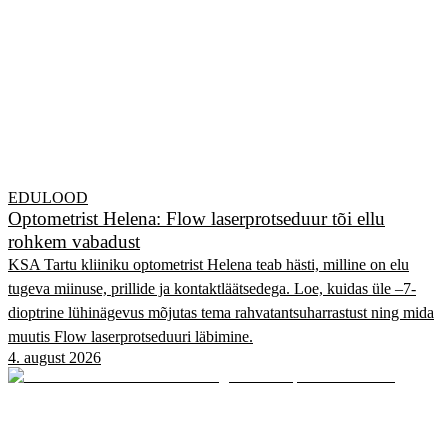
EDULOOD
Optometrist Helena: Flow laserprotseduur tõi ellu
rohkem vabadust
KSA Tartu kliiniku optometrist Helena teab hästi, milline on elu
tugeva miinuse, prillide ja kontaktläätsedega. Loe, kuidas üle –7-
dioptrine lühinägevus mõjutas tema rahvatantsuharrastust ning mida
muutis Flow laserprotseduuri läbimine.
4. august 2026