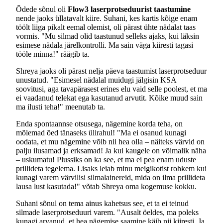
Õdede sõnul oli
Flow3 laserprotseduurist taastumine
nende jaoks üllatavalt kiire. Suhani, kes kartis kõige enam
töölt liiga pikalt eemal olemist, oli pärast ühte nädalat taas
vormis. "Mu silmad olid taastunud selleks ajaks, kui läksin
esimese nädala järelkontrolli. Ma sain väga kiiresti tagasi
tööle minna!" räägib ta.
Shreya jaoks oli pärast nelja päeva taastumist laserprotseduur
unustatud. "Esimesel nädalal muidugi jälgisin KSA
soovitusi, aga tavapärasest erines elu vaid selle poolest, et ma
ei vaadanud telekat ega kasutanud arvutit. Kõike muud sain
ma ilusti teha!" meenutab ta.
Enda spontaannse otsusega, nägemine korda teha, on
mõlemad õed tänaseks ülirahul! "Ma ei osanud kunagi
oodata, et mu nägemine võib nii hea olla – näiteks värvid on
palju ilusamad ja erksamad! Ja kui kaugele on võimalik näha
– uskumatu! Plussiks on ka see, et ma ei pea enam uduste
prillideta tegelema. Lisaks leiab minu meigikotist rohkem kui
kunagi varem värvilisi silmalainereid, mida on ilma prillideta
lausa lust kasutada!" võtab Shreya oma kogemuse kokku.
Suhani sõnul on tema ainus kahetsus see, et ta ei teinud
silmade laserprotseduuri varem. "Ausalt öeldes, ma poleks
kunagi arvanud, et hea nägemise saamine käib nii kiiresti. Ja