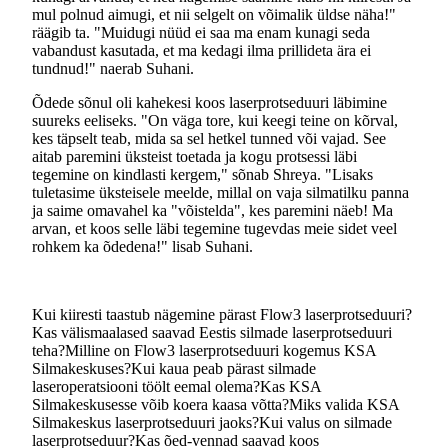
mul polnud aimugi, et nii selgelt on võimalik üldse näha!"
räägib ta. "Muidugi nüüd ei saa ma enam kunagi seda
vabandust kasutada, et ma kedagi ilma prillideta ära ei
tundnud!" naerab Suhani.
Õdede sõnul oli kahekesi koos laserprotseduuri läbimine
suureks eeliseks. "On väga tore, kui keegi teine on kõrval,
kes täpselt teab, mida sa sel hetkel tunned või vajad. See
aitab paremini üksteist toetada ja kogu protsessi läbi
tegemine on kindlasti kergem," sõnab Shreya. "Lisaks
tuletasime üksteisele meelde, millal on vaja silmatilku panna
ja saime omavahel ka "võistelda", kes paremini näeb! Ma
arvan, et koos selle läbi tegemine tugevdas meie sidet veel
rohkem ka õdedena!" lisab Suhani.
Kui kiiresti taastub nägemine pärast Flow3 laserprotseduuri?
Kas välismaalased saavad Eestis silmade laserprotseduuri
teha?
Milline on Flow3 laserprotseduuri kogemus KSA
Silmakeskuses?
Kui kaua peab pärast silmade
laseroperatsiooni töölt eemal olema?
Kas KSA
Silmakeskusesse võib koera kaasa võtta?
Miks valida KSA
Silmakeskus laserprotseduuri jaoks?
Kui valus on silmade
laserprotseduur?
Kas õed-vennad saavad koos