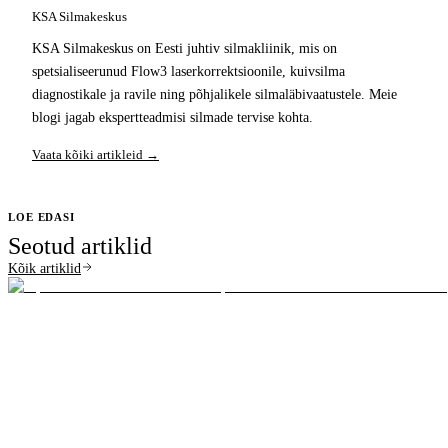
KSA Silmakeskus
KSA Silmakeskus on Eesti juhtiv silmakliinik, mis on
spetsialiseerunud Flow3 laserkorrektsioonile, kuivsilma
diagnostikale ja ravile ning põhjalikele silmaläbivaatustele. Meie
blogi jagab ekspertteadmisi silmade tervise kohta.
Vaata kõiki artikleid →
LOE EDASI
Seotud artiklid
Kõik artiklid