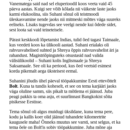
Vanematega said nad sel eluperioodil koos veeta vaid 45
päeva aastas. Kuigi see võib kõlada nii väikeste laste jaoks
karmi elukoolina, siis Suhani sõnul oli teistmoodi
üleskasvamine nende jaoks nii mitmeski mõttes väga suureks
eeliseks. Lisaks tugevdas see veelgi nende kui õdede sidet,
sest loota sai vaid teineteisele.
Pärast keskkooli lõpetamist Indias, tulid õed tagasi Taimaale,
kus veedeti koos ka ülikooli aastad. Suhani erialaks oli
rahvusvahelised suhted ja Shreya õppis rahvusvahelist äri ja
rahandust. Magistriõpinguteks otsustasid nad valida
välisülikoolid – Suhani kolis Inglismaale ja Shreya
Saksamaale. See oli ka periood, kus õed veetsid esimest
korda pikemalt aega üksteisest eemal.
Suhanini jõudis ühel päeval tööpakkumine Eesti ettevõttelt
Bolt
. Kuna ta tundis koheselt, et see on tema karjääri jaoks
väga oluline samm, siis pikalt ta mõtlema ei jäänud. Juba
peagi pakkis ta oma asju, et suurlinnast Bangkokist sõita
pisikesse Eestisse.
Tema sõnul oli algus muidugi üksildane, kuna tema pere,
kodu ja kallis koer olid jäänud tuhandete kilomeetrite
kaugusele maha! Õnneks muutus see varsti, sest selgus, et ka
tema õele on Bolt'is sobiv tööpakkumine. Juba mõne aja