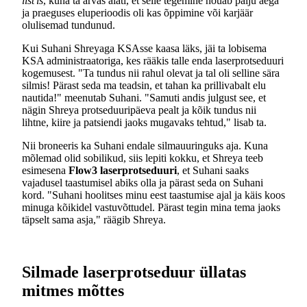
list'is
, kuna ta arvas alati, et selle tegemine nõuab palju aega
ja praeguses eluperioodis oli kas õppimine või karjäär
olulisemad tundunud.
Kui Suhani Shreyaga KSAsse kaasa läks, jäi ta lobisema
KSA administraatoriga, kes rääkis talle enda laserprotseduuri
kogemusest. "Ta tundus nii rahul olevat ja tal oli selline sära
silmis! Pärast seda ma teadsin, et tahan ka prillivabalt elu
nautida!" meenutab Suhani. "Samuti andis julgust see, et
nägin Shreya protseduuripäeva pealt ja kõik tundus nii
lihtne, kiire ja patsiendi jaoks mugavaks tehtud," lisab ta.
Nii broneeris ka Suhani endale silmauuringuks aja. Kuna
mõlemad olid sobilikud, siis lepiti kokku, et Shreya teeb
esimesena
Flow3 laserprotseduuri
, et Suhani saaks
vajadusel taastumisel abiks olla ja pärast seda on Suhani
kord. "Suhani hoolitses minu eest taastumise ajal ja käis koos
minuga kõikidel vastuvõttudel. Pärast tegin mina tema jaoks
täpselt sama asja," räägib Shreya.
Silmade laserprotseduur üllatas
mitmes mõttes