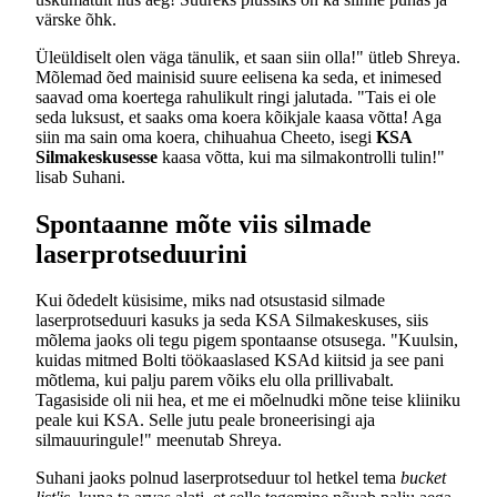
värske õhk.
Üleüldiselt olen väga tänulik, et saan siin olla!" ütleb Shreya.
Mõlemad õed mainisid suure eelisena ka seda, et inimesed
saavad oma koertega rahulikult ringi jalutada. "Tais ei ole
seda luksust, et saaks oma koera kõikjale kaasa võtta! Aga
siin ma sain oma koera, chihuahua Cheeto, isegi
KSA
Silmakeskusesse
kaasa võtta, kui ma silmakontrolli tulin!"
lisab Suhani.
Spontaanne mõte viis silmade
laserprotseduurini
Kui õdedelt küsisime, miks nad otsustasid silmade
laserprotseduuri kasuks ja seda KSA Silmakeskuses, siis
mõlema jaoks oli tegu pigem spontaanse otsusega. "Kuulsin,
kuidas mitmed Bolti töökaaslased KSAd kiitsid ja see pani
mõtlema, kui palju parem võiks elu olla prillivabalt.
Tagasiside oli nii hea, et me ei mõelnudki mõne teise kliiniku
peale kui KSA. Selle jutu peale broneerisingi aja
silmauuringule!" meenutab Shreya.
Suhani jaoks polnud laserprotseduur tol hetkel tema
bucket