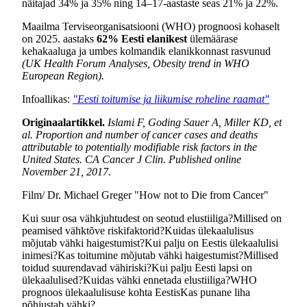
näitajad 34% ja 35% ning 14–17-aastaste seas 21% ja 22%.
Maailma Terviseorganisatsiooni (WHO) prognoosi kohaselt
on 2025. aastaks
62% Eesti elanikest
ülemäärase
kehakaaluga ja umbes kolmandik elanikkonnast rasvunud
(UK Health Forum Analyses, Obesity trend in WHO
European Region).
Infoallikas:
"Eesti toitumise ja liikumise roheline raamat"
Originaalartikkel.
Islami F, Goding Sauer A, Miller KD, et
al. Proportion and number of cancer cases and deaths
attributable to potentially modifiable risk factors in the
United States. CA Cancer J Clin. Published online
November 21, 2017.
Film/ Dr. Michael Greger "How not to Die from Cancer"
Kui suur osa vähkjuhtudest on seotud elustiiliga?
Millised on
peamised vähktõve riskifaktorid?
Kuidas ülekaalulisus
mõjutab vähki haigestumist?
Kui palju on Eestis ülekaalulisi
inimesi?
Kas toitumine mõjutab vähki haigestumist?
Millised
toidud suurendavad vähiriski?
Kui palju Eesti lapsi on
ülekaalulised?
Kuidas vähki ennetada elustiiliga?
WHO
prognoos ülekaalulisuse kohta Eestis
Kas punane liha
põhjustab vähki?