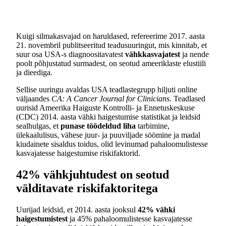
Kuigi silmakasvajad on haruldased, refereerime 2017. aasta
21. novembril publitseeritud teadusuuringut, mis kinnitab, et
suur osa USA-s diagnoositavatest
vähkkasvajatest
ja nende
poolt põhjustatud surmadest, on seotud ameeriklaste elustiili
ja dieediga.
Sellise uuringu avaldas USA teadlastegrupp hiljuti online
väljaandes
CA: A Cancer Journal for Clinicians.
Teadlased
uurisid Ameerika Haiguste Kontrolli- ja Ennetuskeskuse
(CDC) 2014. aasta vähki haigestumise statistikat ja leidsid
sealhulgas, et
punase töödeldud liha
tarbimine,
ülekaalulisus, vähese juur- ja puuviljade söömine ja madal
kiudainete sisaldus toidus, olid levinumad pahaloomulistesse
kasvajatesse haigestumise riskifaktorid.
42% vähkjuhtudest on seotud
välditavate riskifaktoritega
Uurijad leidsid, et 2014. aasta jooksul
42% vähki
haigestumistest
ja 45% pahaloomulistesse kasvajatesse