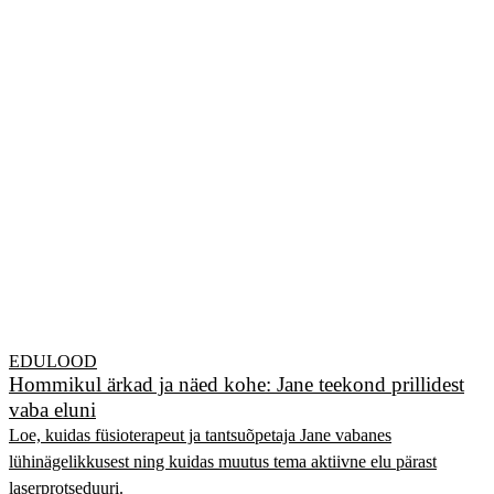
EDULOOD
Hommikul ärkad ja näed kohe: Jane teekond prillidest
vaba eluni
Loe, kuidas füsioterapeut ja tantsuõpetaja Jane vabanes
lühinägelikkusest ning kuidas muutus tema aktiivne elu pärast
laserprotseduuri.