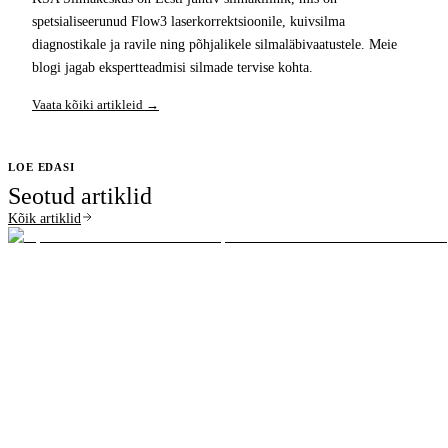
spetsialiseerunud Flow3 laserkorrektsioonile, kuivsilma
diagnostikale ja ravile ning põhjalikele silmaläbivaatustele. Meie
blogi jagab ekspertteadmisi silmade tervise kohta.
Vaata kõiki artikleid →
LOE EDASI
Seotud artiklid
Kõik artiklid