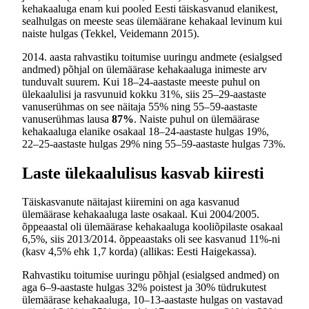
kehakaaluga enam kui pooled Eesti täiskasvanud elanikest,
sealhulgas on meeste seas ülemäärane kehakaal levinum kui
naiste hulgas (Tekkel, Veidemann 2015).
2014. aasta rahvastiku toitumise uuringu andmete (esialgsed
andmed) põhjal on ülemäärase kehakaaluga inimeste arv
tunduvalt suurem. Kui 18–24-aastaste meeste puhul on
ülekaalulisi ja rasvunuid kokku 31%, siis 25–29-aastaste
vanuserühmas on see näitaja 55% ning 55–59-aastaste
vanuserühmas lausa
87%
. Naiste puhul on ülemäärase
kehakaaluga elanike osakaal 18–24-aastaste hulgas 19%,
22–25-aastaste hulgas 29% ning 55–59-aastaste hulgas 73%.
Laste ülekaalulisus kasvab kiiresti
Täiskasvanute näitajast kiiremini on aga kasvanud
ülemäärase kehakaaluga laste osakaal. Kui 2004/2005.
õppeaastal oli ülemäärase kehakaaluga kooliõpilaste osakaal
6,5%, siis 2013/2014. õppeaastaks oli see kasvanud 11%-ni
(kasv 4,5% ehk 1,7 korda) (allikas: Eesti Haigekassa).
Rahvastiku toitumise uuringu põhjal (esialgsed andmed) on
aga 6–9-aastaste hulgas 32% poistest ja 30% tüdrukutest
ülemäärase kehakaaluga, 10–13-aastaste hulgas on vastavad