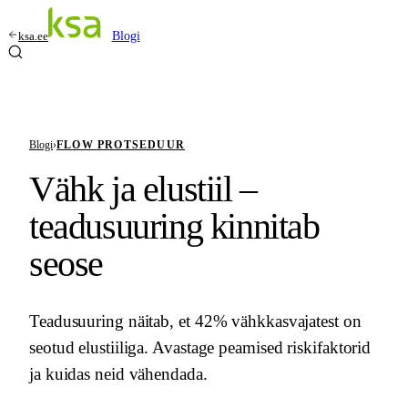
ksa.ee
Blogi
Blogi
›
FLOW PROTSEDUUR
Vähk ja elustiil –
teadusuuring kinnitab
seose
Teadusuuring näitab, et 42% vähkkasvajatest on
seotud elustiiliga. Avastage peamised riskifaktorid
ja kuidas neid vähendada.