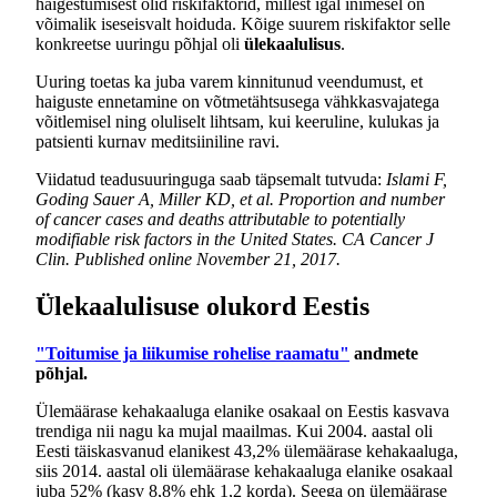
haigestumisest olid riskifaktorid, millest igal inimesel on
võimalik iseseisvalt hoiduda. Kõige suurem riskifaktor selle
konkreetse uuringu põhjal oli
ülekaalulisus
.
Uuring toetas ka juba varem kinnitunud veendumust, et
haiguste ennetamine on võtmetähtsusega vähkkasvajatega
võitlemisel ning oluliselt lihtsam, kui keeruline, kulukas ja
patsienti kurnav meditsiiniline ravi.
Viidatud teadusuuringuga saab täpsemalt tutvuda:
Islami F,
Goding Sauer A, Miller KD, et al. Proportion and number
of cancer cases and deaths attributable to potentially
modifiable risk factors in the United States. CA Cancer J
Clin. Published online November 21, 2017.
Ülekaalulisuse olukord Eestis
"Toitumise ja liikumise rohelise raamatu"
andmete
põhjal.
Ülemäärase kehakaaluga elanike osakaal on Eestis kasvava
trendiga nii nagu ka mujal maailmas. Kui 2004. aastal oli
Eesti täiskasvanud elanikest 43,2% ülemäärase kehakaaluga,
siis 2014. aastal oli ülemäärase kehakaaluga elanike osakaal
juba 52% (kasv 8,8% ehk 1,2 korda). Seega on ülemäärase