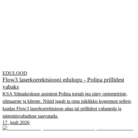
EDULOOD
Flow3 laserkorrektsiooni edulugu - Polina prillidest
vabaks
KSA Silmakeskuse assistent Polina toetab iga päev optometriste,
silmaarste ja kliente. Nüüd jagab ta oma isiklikku kogemust sellest,
kuidas Flow3 laserkorrektsioon aitas tal prillidest vabaneda ja
nägemisvabaduse saavutada.
17. juuli 2026