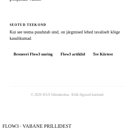
SEOTUD TEEKOND
Kui see teema puudutab sind, on järgmised lehed tavaliselt kõige
kasulikumad.
Broneeri Flow3 uuring
Flow3 artiklid
Tee Kiirtest
©
2026
KSA Silmakeskus
. Kõik õigused kaitstud.
FLOW3 · VABANE PRILLIDEST