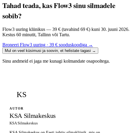
Tahad teada, kas Flow3 sinu silmadele
sobib?
Flow3 uuring kliinikus — 39 € (tavahind 69 €) kuni 30. juuni 2026.
Kestus 60 minutit, Tallinn või Tartu.
Broneeri Flow3 uuring · 39 € sooduskoodiga
→
Mul on veel küsimusi ja soovin, et helistate tagasi
→
Sinu andmeid ei jaga me kunagi kolmandate osapooltega.
KS
AUTOR
KSA Silmakeskus
KSA Silmakeskus
KSA Silmakeskus on Eesti juhtiv silmakliinik, mis on