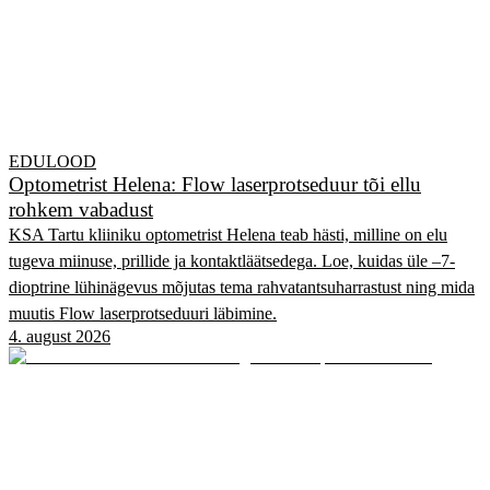
EDULOOD
Optometrist Helena: Flow laserprotseduur tõi ellu
rohkem vabadust
KSA Tartu kliiniku optometrist Helena teab hästi, milline on elu
tugeva miinuse, prillide ja kontaktläätsedega. Loe, kuidas üle –7-
dioptrine lühinägevus mõjutas tema rahvatantsuharrastust ning mida
muutis Flow laserprotseduuri läbimine.
4. august 2026