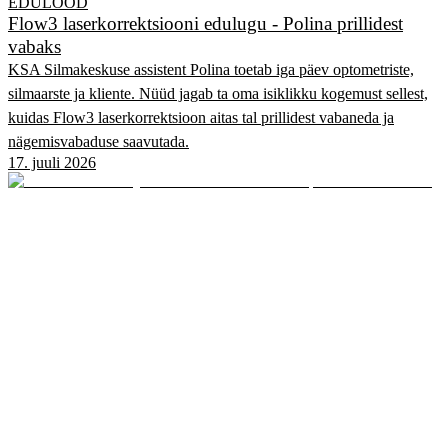
EDULOOD
Flow3 laserkorrektsiooni edulugu - Polina prillidest
vabaks
KSA Silmakeskuse assistent Polina toetab iga päev optometriste,
silmaarste ja kliente. Nüüd jagab ta oma isiklikku kogemust sellest,
kuidas Flow3 laserkorrektsioon aitas tal prillidest vabaneda ja
nägemisvabaduse saavutada.
17. juuli 2026