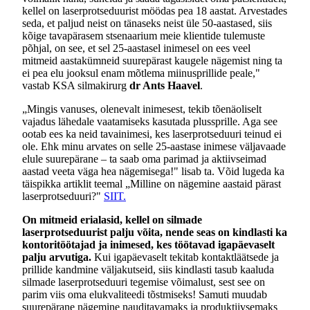
kellel on laserprotseduurist möödas pea 18 aastat. Arvestades
seda, et paljud neist on tänaseks neist üle 50-aastased, siis
kõige tavapärasem stsenaarium meie klientide tulemuste
põhjal, on see, et sel 25-aastasel inimesel on ees veel
mitmeid aastakümneid suurepärast kaugele nägemist ning ta
ei pea elu jooksul enam mõtlema miinusprillide peale,"
vastab KSA silmakirurg
dr Ants Haavel
.
„Mingis vanuses, olenevalt inimesest, tekib tõenäoliselt
vajadus lähedale vaatamiseks kasutada plussprille. Aga see
ootab ees ka neid tavainimesi, kes laserprotseduuri teinud ei
ole. Ehk minu arvates on selle 25-aastase inimese väljavaade
elule suurepärane – ta saab oma parimad ja aktiivseimad
aastad veeta väga hea nägemisega!" lisab ta. Võid lugeda ka
täispikka artiklit teemal „Milline on nägemine aastaid pärast
laserprotseduuri?"
SIIT.
On mitmeid erialasid, kellel on silmade
laserprotseduurist palju võita, nende seas on kindlasti ka
kontoritöötajad ja inimesed, kes töötavad igapäevaselt
palju arvutiga.
Kui igapäevaselt tekitab kontaktläätsede ja
prillide kandmine väljakutseid, siis kindlasti tasub kaaluda
silmade laserprotseduuri tegemise võimalust, sest see on
parim viis oma elukvaliteedi tõstmiseks! Samuti muudab
suurepärane nägemine nauditavamaks ja produktiivsemaks