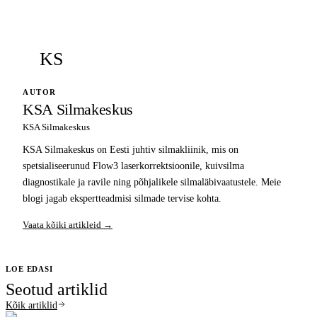
KS
AUTOR
KSA Silmakeskus
KSA Silmakeskus
KSA Silmakeskus on Eesti juhtiv silmakliinik, mis on
spetsialiseerunud Flow3 laserkorrektsioonile, kuivsilma
diagnostikale ja ravile ning põhjalikele silmaläbivaatustele. Meie
blogi jagab ekspertteadmisi silmade tervise kohta.
Vaata kõiki artikleid →
LOE EDASI
Seotud artiklid
Kõik artiklid