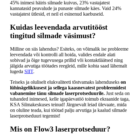
45% inimesi häiris silmade kuivus, 23% vastajatest
kannatasid peavalude ja punaste silmade käes. Vaid 24%
vastajatest ütlesid, et neil ei esinenud kaebuseid.
Kuidas leevendada arvutitööst
tingitud silmade väsimust?
Milline on siis lahendus? Esiteks, on võimalik ise probleeme
leevendada või kontrolli all hoida, valides endale alati
sobivad ja õige tugevusega prillid või kontaktläätsed ning
jälgida arvutiga töötades reegleid, mille kohta saad lähemalt
lugeda
SIIT
.
Teiseks ja oluliselt elukvaliteeti tõstvamaks lahenduseks
on
lühinägelikkusest ja sellega kaasnevatest probleemidest
vabanemine tänu silmade laserprotseduurile.
Just seda on
tuhanded inimesed, kelle igapäevatöö toimub ekraanide taga,
KSA Silmakeskuses teinud! Järgnevalt leiad ülevaate, mida
on oluline teada, kui töötad palju arvutiga ja kaalud silmade
laserprotseduuri tegemist!
Mis on Flow3 laserprotseduur?