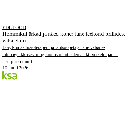
EDULOOD
Hommikul ärkad ja näed kohe: Jane teekond prillidest
vaba eluni
Loe, kuidas füsioterapeut ja tantsuõpetaja Jane vabanes
lühinägelikkusest ning kuidas muutus tema aktiivne elu pärast
laserprotseduuri.
10. juuli 2026
Blogi
Eesti suurim erasilmakeskus. Siin jagame teadmisi,
kogemusi ja uudiseid.
KATEGOORIAD
Flow protseduur
Silmad & tervis
KSA Silmakeskus
Edulood
Elustiil