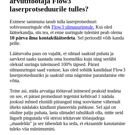
arvutitöötaja Flow3
laserprotseduurile tulles?
Esimese sammuna tasub tulla laserprotseduuri
sobivusuuringule ehk
Flow3 silmauuringule.
Kui oled
läätsekandja, siis tea, et enne uuringule tulemist peab olema
10 päeva ilma kontaktläätsedeta
. Sel perioodil võib kanda
prille.
Läätsevaba paus on vajalik, et silmad saaksid puhata ja
sarvkest saaks taastada oma loomuliku kuju ning seeläbi
oleksid uuringu tulemused 100% täpsed. Pärast
silmauuringut saad vastuse, kas oled sobilik kandidaat Flow3
laserprotseduuriks ja saaksid oma nägemise parandamise ette
võtta.
Teine asi, mida arvutiga töötavad inimesed peaksid teadma
on see, et pärast protseduuri tegemist kehtivad 1 nädala
jooksul mõned elustiili piirangud ning soovitame vähemalt
üheks nädalaks kindlasti planeerida puhkuse. Sel ajal on
oluline palju puhata, lasta silmadel rahulikult olla, mitte neid
liigselt pingutada või stressi tekitavate tööasjadega
„maadelda" ja see tähendab ka seda, et ekraanide kasutamine
tuleks viia miinimumini.