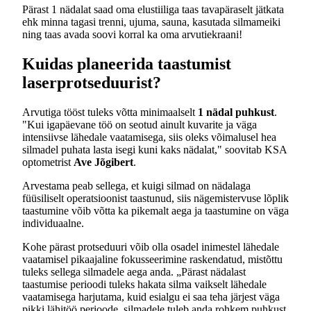
Pärast 1 nädalat saad oma elustiiliga taas tavapäraselt jätkata
ehk minna tagasi trenni, ujuma, sauna, kasutada silmameiki
ning taas avada soovi korral ka oma arvutiekraani!
Kuidas planeerida taastumist
laserprotseduurist?
Arvutiga tööst tuleks võtta minimaalselt
1 nädal puhkust
.
"Kui igapäevane töö on seotud ainult kuvarite ja väga
intensiivse lähedale vaatamisega, siis oleks võimalusel hea
silmadel puhata lasta isegi kuni kaks nädalat," soovitab KSA
optometrist
Ave Jõgibert
.
Arvestama peab sellega, et kuigi silmad on nädalaga
füüsiliselt operatsioonist taastunud, siis nägemistervuse lõplik
taastumine võib võtta ka pikemalt aega ja taastumine on väga
individuaalne.
Kohe pärast protseduuri võib olla osadel inimestel lähedale
vaatamisel pikaajaline fokusseerimine raskendatud, mistõttu
tuleks sellega silmadele aega anda. „Pärast nädalast
taastumise perioodi tuleks hakata silma vaikselt lähedale
vaatamisega harjutama, kuid esialgu ei saa teha järjest väga
pikki lähitöö perioode, silmadele tuleb anda rohkem puhkust