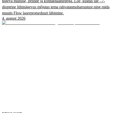
tugeva miinuse, prillide ja kontaktläätsedega. Loe, kuidas üle –7-
dioptrine lühinägevus mõjutas tema rahvatantsuharrastust ning mida
muutis Flow laserprotseduuri läbimine.
4. august 2026