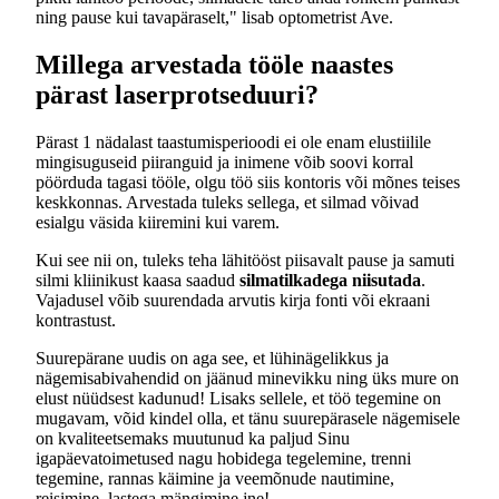
ning pause kui tavapäraselt," lisab optometrist Ave.
Millega arvestada tööle naastes
pärast laserprotseduuri?
Pärast 1 nädalast taastumisperioodi ei ole enam elustiilile
mingisuguseid piiranguid ja inimene võib soovi korral
pöörduda tagasi tööle, olgu töö siis kontoris või mõnes teises
keskkonnas. Arvestada tuleks sellega, et silmad võivad
esialgu väsida kiiremini kui varem.
Kui see nii on, tuleks teha lähitööst piisavalt pause ja samuti
silmi kliinikust kaasa saadud
silmatilkadega niisutada
.
Vajadusel võib suurendada arvutis kirja fonti või ekraani
kontrastust.
Suurepärane uudis on aga see, et lühinägelikkus ja
nägemisabivahendid on jäänud minevikku ning üks mure on
elust nüüdsest kadunud! Lisaks sellele, et töö tegemine on
mugavam, võid kindel olla, et tänu suurepärasele nägemisele
on kvaliteetsemaks muutunud ka paljud Sinu
igapäevatoimetused nagu hobidega tegelemine, trenni
tegemine, rannas käimine ja veemõnude nautimine,
reisimine, lastega mängimine jne!