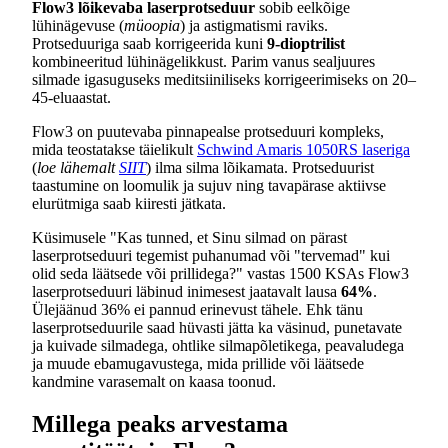
Flow3 lõikevaba laserprotseduur
sobib eelkõige
lühinägevuse (
müoopia
) ja astigmatismi raviks.
Protseduuriga saab korrigeerida kuni
9-dioptrilist
kombineeritud lühinägelikkust. Parim vanus sealjuures
silmade igasuguseks meditsiiniliseks korrigeerimiseks on 20–
45-eluaastat.
Flow3 on puutevaba pinnapealse protseduuri kompleks,
mida teostatakse täielikult
Schwind Amaris 1050RS laseriga
(
loe lähemalt
SIIT
) ilma silma lõikamata. Protseduurist
taastumine on loomulik ja sujuv ning tavapärase aktiivse
elurütmiga saab kiiresti jätkata.
Küsimusele "Kas tunned, et Sinu silmad on pärast
laserprotseduuri tegemist puhanumad või "tervemad" kui
olid seda läätsede või prillidega?" vastas 1500 KSAs Flow3
laserprotseduuri läbinud inimesest jaatavalt lausa
64%
.
Ülejäänud 36% ei pannud erinevust tähele. Ehk tänu
laserprotseduurile saad hüvasti jätta ka väsinud, punetavate
ja kuivade silmadega, ohtlike silmapõletikega, peavaludega
ja muude ebamugavustega, mida prillide või läätsede
kandmine varasemalt on kaasa toonud.
Millega peaks arvestama