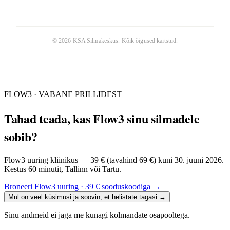
©
2026
KSA Silmakeskus
. Kõik õigused kaitstud.
FLOW3 · VABANE PRILLIDEST
Tahad teada, kas Flow3 sinu silmadele
sobib?
Flow3 uuring kliinikus — 39 € (tavahind 69 €) kuni 30. juuni 2026.
Kestus 60 minutit, Tallinn või Tartu.
Broneeri Flow3 uuring · 39 € sooduskoodiga
→
Mul on veel küsimusi ja soovin, et helistate tagasi
→
Sinu andmeid ei jaga me kunagi kolmandate osapooltega.