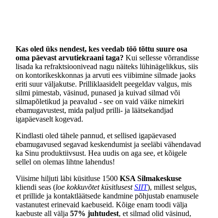
Kas oled üks nendest, kes veedab töö tõttu suure osa
oma päevast arvutiekraani taga?
Kui sellesse võrrandisse
lisada ka refraktsioonivead nagu näiteks lühinägelikkus, siis
on kontorikeskkonnas ja arvuti ees viibimine silmade jaoks
eriti suur väljakutse. Prilliklaasidelt peegeldav valgus, mis
silmi pimestab, väsinud, punased ja kuivad silmad või
silmapõletikud ja peavalud - see on vaid väike nimekiri
ebamugavustest, mida paljud prilli- ja läätsekandjad
igapäevaselt kogevad.
Kindlasti oled tähele pannud, et sellised igapäevased
ebamugavused segavad keskendumist ja seeläbi vähendavad
ka Sinu produktiivsust. Hea uudis on aga see, et kõigele
sellel on olemas lihtne lahendus!
Viisime hiljuti läbi küsitluse 1500
KSA Silmakeskuse
kliendi seas (
loe kokkuvõtet küsitlusest
SIIT
), millest selgus,
et prillide ja kontaktläätsede kandmine põhjustab enamusele
vastanutest erinevaid kaebuseid. Kõige enam toodi välja
kaebuste all välja
57% juhtudest
, et silmad olid väsinud,