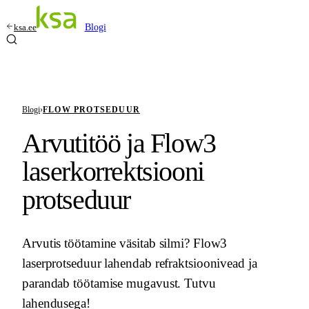
ksa.ee
Blogi
Blogi
›
FLOW PROTSEDUUR
Arvutitöö ja Flow3
laserkorrektsiooni
protseduur
Arvutis töötamine väsitab silmi? Flow3
laserprotseduur lahendab refraktsioonivead ja
parandab töötamise mugavust. Tutvu
lahendusega!