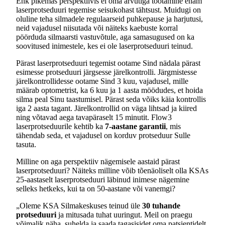
Ehk pikemas perspektiivis ei oma arvutiga töötamine enam
laserprotseduuri tegemise seisukohast tähtsust. Muidugi on
oluline teha silmadele regulaarseid puhkepause ja harjutusi,
neid vajadusel niisutada või näiteks kaebuste korral
pöörduda silmaarsti vastuvõtule, aga samasugused on ka
soovitused inimestele, kes ei ole laserprotseduuri teinud.
Pärast laserprotseduuri tegemist ootame Sind nädala pärast
esimesse protseduuri järgsesse järelkontrolli. Järgmistesse
järelkontrollidesse ootame Sind 3 kuu, vajadusel, mille
määrab optometrist, ka 6 kuu ja 1 aasta möödudes, et hoida
silma peal Sinu taastumisel. Pärast seda võiks käia kontrollis
iga 2 aasta tagant. Järelkontrollid on väga lihtsad ja kiired
ning võtavad aega tavapäraselt 15 minutit. Flow3
laserprotseduurile kehtib ka
7-aastane garantii
, mis
tähendab seda, et vajadusel on korduv protseduur Sulle
tasuta.
Milline on aga perspektiiv nägemisele aastaid pärast
laserprotseduuri? Näiteks milline võib tõenäoliselt olla KSAs
25-aastaselt laserprotseduuri läbinud inimese nägemine
selleks hetkeks, kui ta on 50-aastane või vanemgi?
„Oleme KSA Silmakeskuses teinud üle
30 tuhande
protseduuri
ja mitusada tuhat uuringut. Meil on praegu
võimalik näha, suhelda ja saada tagasisidet oma patsientidelt,