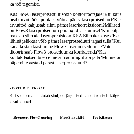
ka töö tegemise.
Kas Flow3 laserprotseduur sobib kontoritöötajale?
Kui kaua
peab arvutitööst puhkust võtma pärast laserprotseduuri?
Kas
arvutitöö kahjustab silmi pärast laserkorrektsiooni?
Millised
on Flow3 laserprotseduuri piirangud taastumisel?
Kui palju
maksab silmade laseroperatsioon KSA Silmakeskuses?
Kas
lühinägelikkus võib pärast laserprotseduuri tagasi tulla?
Kui
kaua kestab taastumine Flow3 laserprotseduurist?
Mitu
dioptrit saab Flow3 protseduuriga korrigeerida?
Kas
kontaktläätsed tuleb enne silmauuringut ära jätta?
Milline on
nägemine aastaid pärast laserprotseduuri?
SEOTUD TEEKOND
Kui see teema puudutab sind, on järgmised lehed tavaliselt kõige
kasulikumad.
Broneeri Flow3 uuring
Flow3 artiklid
Tee Kiirtest