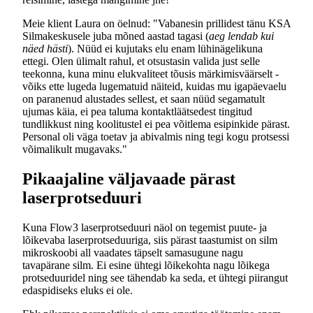
Meie klient Laura on öelnud: "Vabanesin prillidest tänu KSA
Silmakeskusele juba mõned aastad tagasi (
aeg lendab kui
näed hästi
). Nüüd ei kujutaks elu enam lühinägelikuna
ettegi. Olen ülimalt rahul, et otsustasin valida just selle
teekonna, kuna minu elukvaliteet tõusis märkimisväärselt -
võiks ette lugeda lugematuid näiteid, kuidas mu igapäevaelu
on paranenud alustades sellest, et saan nüüd segamatult
ujumas käia, ei pea taluma kontaktläätsedest tingitud
tundlikkust ning koolitustel ei pea võitlema esipinkide pärast.
Personal oli väga toetav ja abivalmis ning tegi kogu protsessi
võimalikult mugavaks."
Pikaajaline väljavaade pärast
laserprotseduuri
Kuna Flow3 laserprotseduuri näol on tegemist puute- ja
lõikevaba laserprotseduuriga, siis pärast taastumist on silm
mikroskoobi all vaadates täpselt samasugune nagu
tavapärane silm. Ei esine ühtegi lõikekohta nagu lõikega
protseduuridel ning see tähendab ka seda, et ühtegi piirangut
edaspidiseks eluks ei ole.