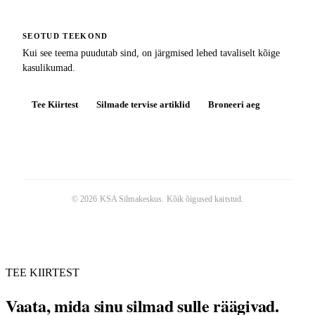
SEOTUD TEEKOND
Kui see teema puudutab sind, on järgmised lehed tavaliselt kõige
kasulikumad.
Tee Kiirtest
Silmade tervise artiklid
Broneeri aeg
©
2026
KSA Silmakeskus
. Kõik õigused kaitstud.
TEE KIIRTEST
Vaata, mida sinu silmad sulle räägivad.