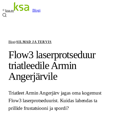
ksa.ee
Blogi
Blogi
›
SILMAD JA TERVIS
Flow3 laserprotseduur
triatleedile Armin
Angerjärvile
Triatleet Armin Angerjärv jagas oma kogemust
Flow3 laserprotseduurist. Kuidas lahendas ta
prillide frustatsiooni ja spordi?