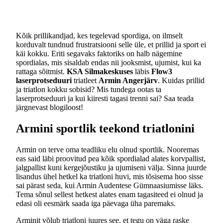
Kõik prillikandjad, kes tegelevad spordiga, on ilmselt
korduvalt tundnud frustratsiooni selle üle, et prillid ja sport ei
käi kokku. Eriti segavaks faktoriks on halb nägemine
spordialas, mis sisaldab endas nii jooksmist, ujumist, kui ka
rattaga sõitmist.
KSA Silmakeskuses
läbis
Flow3
laserprotseduuri
triatleet
Armin Angerjärv
. Kuidas prillid
ja triatlon kokku sobisid? Mis tundega ootas ta
laserprotseduuri ja kui kiiresti tagasi trenni sai? Saa teada
järgnevast blogiloost!
Armini sportlik teekond triatlonini
Armin on terve oma teadliku elu olnud sportlik. Nooremas
eas said läbi proovitud pea kõik spordialad alates korvpallist,
jalgpallist kuni kergejõustiku ja ujumiseni välja. Sinna juurde
lisandus ühel hetkel ka triatloni huvi, mis tõsisema hoo sisse
sai pärast seda, kui Armin Audentese Gümnaasiumisse läks.
Tema sõnul sellest hetkest alates enam tagasiteed ei olnud ja
edasi oli eesmärk saada iga päevaga üha paremaks.
Arminit võlub triatloni juures see, et tegu on väga raske