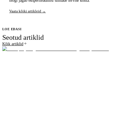
blogi jagab ekspertteadmisi silmade tervise kohta.
Vaata kõiki artikleid →
LOE EDASI
Seotud artiklid
Kõik artiklid