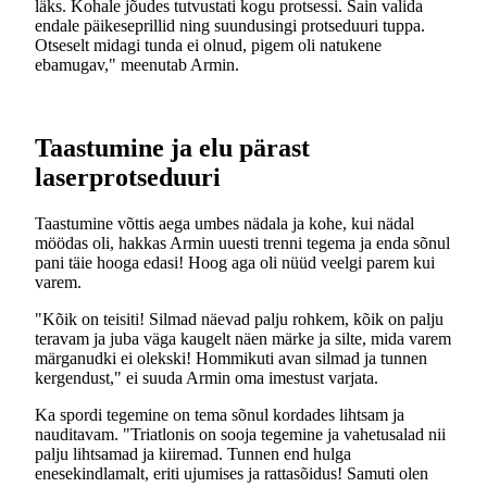
läks. Kohale jõudes tutvustati kogu protsessi. Sain valida
endale päikeseprillid ning suundusingi protseduuri tuppa.
Otseselt midagi tunda ei olnud, pigem oli natukene
ebamugav," meenutab Armin.
Taastumine ja elu pärast
laserprotseduuri
Taastumine võttis aega umbes nädala ja kohe, kui nädal
möödas oli, hakkas Armin uuesti trenni tegema ja enda sõnul
pani täie hooga edasi! Hoog aga oli nüüd veelgi parem kui
varem.
"Kõik on teisiti! Silmad näevad palju rohkem, kõik on palju
teravam ja juba väga kaugelt näen märke ja silte, mida varem
märganudki ei olekski! Hommikuti avan silmad ja tunnen
kergendust," ei suuda Armin oma imestust varjata.
Ka spordi tegemine on tema sõnul kordades lihtsam ja
nauditavam. "Triatlonis on sooja tegemine ja vahetusalad nii
palju lihtsamad ja kiiremad. Tunnen end hulga
enesekindlamalt, eriti ujumises ja rattasõidus! Samuti olen