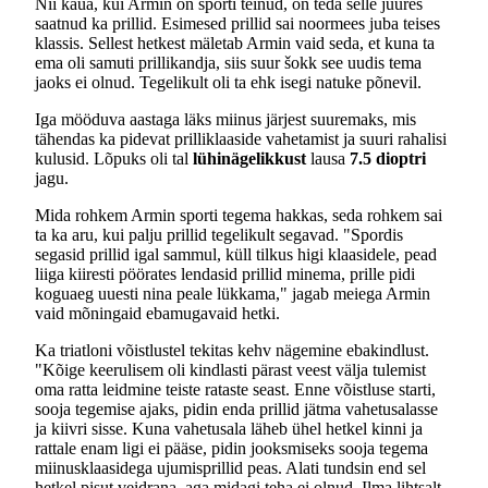
Nii kaua, kui Armin on sporti teinud, on teda selle juures
saatnud ka prillid. Esimesed prillid sai noormees juba teises
klassis. Sellest hetkest mäletab Armin vaid seda, et kuna ta
ema oli samuti prillikandja, siis suur šokk see uudis tema
jaoks ei olnud. Tegelikult oli ta ehk isegi natuke põnevil.
Iga mööduva aastaga läks miinus järjest suuremaks, mis
tähendas ka pidevat prilliklaaside vahetamist ja suuri rahalisi
kulusid. Lõpuks oli tal
lühinägelikkust
lausa
7.5 dioptri
jagu.
Mida rohkem Armin sporti tegema hakkas, seda rohkem sai
ta ka aru, kui palju prillid tegelikult segavad. "Spordis
segasid prillid igal sammul, küll tilkus higi klaasidele, pead
liiga kiiresti pöörates lendasid prillid minema, prille pidi
koguaeg uuesti nina peale lükkama," jagab meiega Armin
vaid mõningaid ebamugavaid hetki.
Ka triatloni võistlustel tekitas kehv nägemine ebakindlust.
"Kõige keerulisem oli kindlasti pärast veest välja tulemist
oma ratta leidmine teiste rataste seast. Enne võistluse starti,
sooja tegemise ajaks, pidin enda prillid jätma vahetusalasse
ja kiivri sisse. Kuna vahetusala läheb ühel hetkel kinni ja
rattale enam ligi ei pääse, pidin jooksmiseks sooja tegema
miinusklaasidega ujumisprillid peas. Alati tundsin end sel
hetkel pisut veidrana, aga midagi teha ei olnud. Ilma lihtsalt