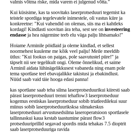
valmis võtma riske, mida varem ei julgenud võtta."
Kui küsisime, kas ta soovitaks laserprotseduuri tegemist ka
teistele spordiga tegelevatele inimestele, oli vastus kiire ja
konkreetne: "Kui vahendid on olemas, siis ma ei kahtleks
kordagi! Kindlasti soovitan ära teha, sest see on
investeering
endasse
ja hea nägemine teeb elu väga palju lihtsamaks!"
Hoiame Arminile pöidlaid ja oleme kindlad, et sellest
noormehest kuuleme me kõik veel palju! Meile meeldib
ütlus: "Kui fookus on paigas, pole saavutustel piire!" ja
täpselt nii see tegelikult ongi. Oleme õnnelikud, et saime
Arminil aidata lühinägelikkusest vabaneda ning enam pole
tema sportlase teel ebavajalikke takistusi ja ebakindlust.
Nüüd saab vaid täie hooga edasi panna!
kas sportlane saab teha silma laserprotseduuri
kui kiiresti saab
pärast laserprotseduuri trenni teha
flow3 laserprotseduur
kogemus eestis
kas laserprotseduur sobib triatleedile
kui suur
miinus sobib laserprotseduuriks
ksa silmakeskus
laserprotseduuri arvustused
silma laseroperatsioon sportlasele
tallinnas
kui kaua kestab taastumine pärast flow3
protseduuri
prillid segavad spordis mida teha
kas 7.5 dioptrit
saab laserprotseduuriga ravida