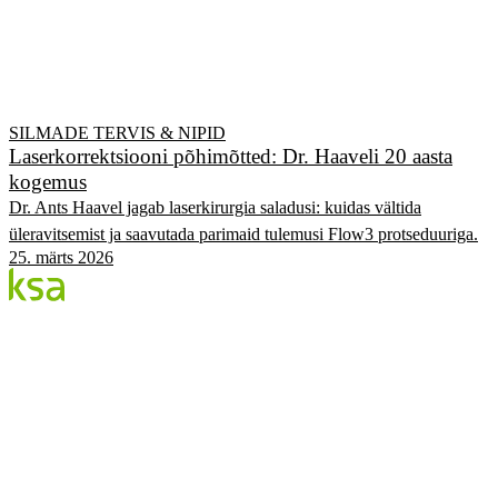
SILMADE TERVIS & NIPID
Laserkorrektsiooni põhimõtted: Dr. Haaveli 20 aasta
kogemus
Dr. Ants Haavel jagab laserkirurgia saladusi: kuidas vältida
üleravitsemist ja saavutada parimaid tulemusi Flow3 protseduuriga.
25. märts 2026
Blogi
Eesti suurim erasilmakeskus. Siin jagame teadmisi,
kogemusi ja uudiseid.
KATEGOORIAD
Flow protseduur
Silmad & tervis
KSA Silmakeskus
Edulood
Elustiil