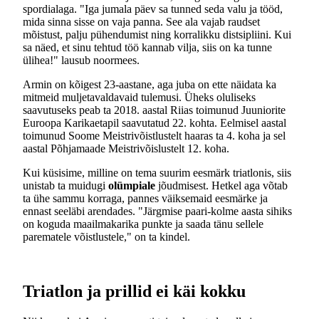
spordialaga. "Iga jumala päev sa tunned seda valu ja tööd,
mida sinna sisse on vaja panna. See ala vajab raudset
mõistust, palju pühendumist ning korralikku distsipliini. Kui
sa näed, et sinu tehtud töö kannab vilja, siis on ka tunne
ülihea!" lausub noormees.
Armin on kõigest 23-aastane, aga juba on ette näidata ka
mitmeid muljetavaldavaid tulemusi. Üheks oluliseks
saavutuseks peab ta 2018. aastal Riias toimunud Juuniorite
Euroopa Karikaetapil saavutatud 22. kohta. Eelmisel aastal
toimunud Soome Meistrivõistlustelt haaras ta 4. koha ja sel
aastal Põhjamaade Meistrivõislustelt 12. koha.
Kui küsisime, milline on tema suurim eesmärk triatlonis, siis
unistab ta muidugi
olümpiale
jõudmisest. Hetkel aga võtab
ta ühe sammu korraga, pannes väiksemaid eesmärke ja
ennast seeläbi arendades. "Järgmise paari-kolme aasta sihiks
on koguda maailmakarika punkte ja saada tänu sellele
parematele võistlustele," on ta kindel.
Triatlon ja prillid ei käi kokku