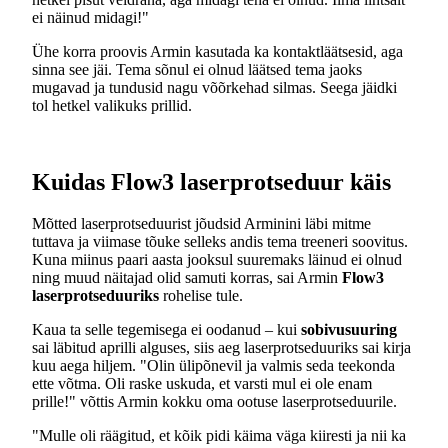
ei näinud midagi!"
Ühe korra proovis Armin kasutada ka kontaktläätsesid, aga
sinna see jäi. Tema sõnul ei olnud läätsed tema jaoks
mugavad ja tundusid nagu võõrkehad silmas. Seega jäidki
tol hetkel valikuks prillid.
Kuidas Flow3 laserprotseduur käis
Mõtted laserprotseduurist jõudsid Arminini läbi mitme
tuttava ja viimase tõuke selleks andis tema treeneri soovitus.
Kuna miinus paari aasta jooksul suuremaks läinud ei olnud
ning muud näitajad olid samuti korras, sai Armin
Flow3
laserprotseduuriks
rohelise tule.
Kaua ta selle tegemisega ei oodanud – kui
sobivusuuring
sai läbitud aprilli alguses, siis aeg laserprotseduuriks sai kirja
kuu aega hiljem. "Olin ülipõnevil ja valmis seda teekonda
ette võtma. Oli raske uskuda, et varsti mul ei ole enam
prille!" võttis Armin kokku oma ootuse laserprotseduurile.
"Mulle oli räägitud, et kõik pidi käima väga kiiresti ja nii ka