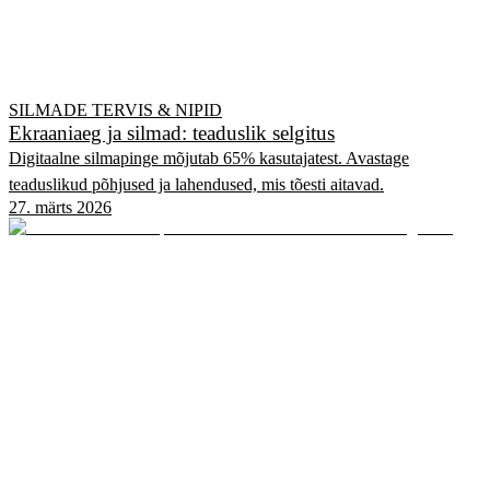
SILMADE TERVIS & NIPID
Ekraaniaeg ja silmad: teaduslik selgitus
Digitaalne silmapinge mõjutab 65% kasutajatest. Avastage
teaduslikud põhjused ja lahendused, mis tõesti aitavad.
27. märts 2026