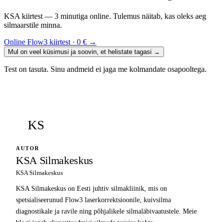
KSA kiirtest — 3 minutiga online. Tulemus näitab, kas oleks aeg
silmaarstile minna.
Online Flow3 kiirtest · 0 €
→
Mul on veel küsimusi ja soovin, et helistate tagasi
→
Test on tasuta. Sinu andmeid ei jaga me kolmandate osapooltega.
KS
AUTOR
KSA Silmakeskus
KSA Silmakeskus
KSA Silmakeskus on Eesti juhtiv silmakliinik, mis on
spetsialiseerunud Flow3 laserkorrektsioonile, kuivsilma
diagnostikale ja ravile ning põhjalikele silmaläbivaatustele. Meie