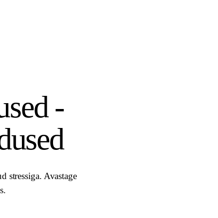
used -
ndused
d stressiga. Avastage
s.