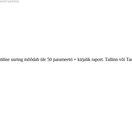
used kaitstud.
ine uuring mõõdab üle 50 parameetri + kirjalik raport. Tallinn või Tar