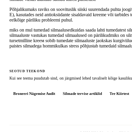
Põhjalikumaks raviks on soovituslik siiski suurendada puhta joogi
E), kasutades neid antioksüdante sisaldavaid kreeme või tarbides 
eelkõige päriliku probleemi puhul.
miks on mul tumedad silmaalused
kuidas saada lahti tumedatest si
silmaaluste vastu
kas tumedad silmaalused on pärilikud
miks on sil
turset
milline kreем sobib tumedate silmaaluste jaoks
kas kurgiviilu
paistes silmadega hommikul
kas stress põhjustab tumedaid silmaal
SEOTUD TEEKOND
Kui see teema puudutab sind, on järgmised lehed tavaliselt kõige kasuli
Broneeri Nägemise Audit
Silmade tervise artiklid
Tee Kiirtest