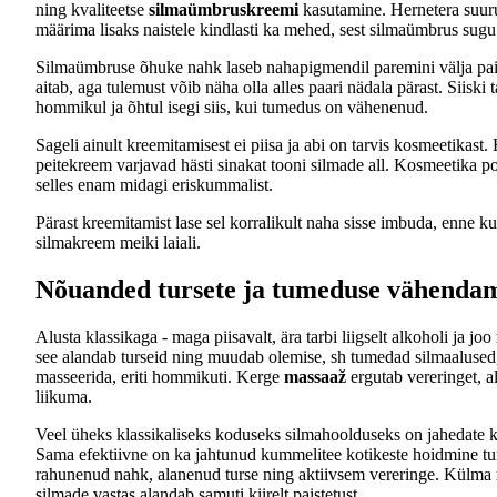
ning kvaliteetse
silmaümbruskreemi
kasutamine. Hernetera suur
määrima lisaks naistele kindlasti ka mehed, sest silmaümbrus sugu 
Silmaümbruse õhuke nahk laseb nahapigmendil paremini välja pai
aitab, aga tulemust võib näha olla alles paari nädala pärast. Siisk
hommikul ja õhtul isegi siis, kui tumedus on vähenenud.
Sageli ainult kreemitamisest ei piisa ja abi on tarvis kosmeetikast
peitekreem varjavad hästi sinakat tooni silmade all. Kosmeetika 
selles enam midagi eriskummalist.
Pärast kreemitamist lase sel korralikult naha sisse imbuda, enne k
silmakreem meiki laiali.
Nõuanded tursete ja tumeduse vähendam
Alusta klassikaga - maga piisavalt, ära tarbi liigselt alkoholi ja jo
see alandab turseid ning muudab olemise, sh tumedad silmaalused
masseerida, eriti hommikuti. Kerge
massaaž
ergutab vereringet, a
liikuma.
Veel üheks klassikaliseks koduseks silmahoolduseks on jahedate ku
Sama efektiivne on ka jahtunud kummelitee kotikeste hoidmine tu
rahunenud nahk, alanenud turse ning aktiivsem vereringe. Külma m
silmade vastas alandab samuti kiirelt paistetust.