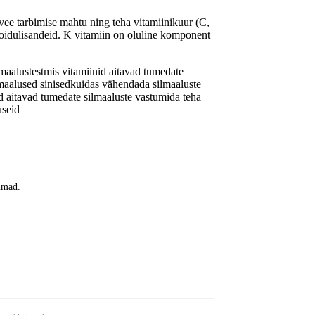
vee tarbimise mahtu ning teha vitamiinikuur (C,
toidulisandeid. K vitamiin on oluline komponent
lmaalustest
mis vitamiinid aitavad tumedate
maalused sinised
kuidas vähendada silmaaluste
d aitavad tumedate silmaaluste vastu
mida teha
useid
kumad.