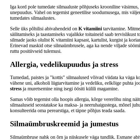
Iga kord pole tumedate silmaaluste põhjuseks krooniline väsimus, v
unepuudus. Vahel on tegemist geneetilise soodumusega, mis välj
tumedates silmaalustes.
Selle üks põhilisi abivahendeid on
K vitamiini
tarvitamine. Mitme
säilitamiseks ja taastamiseks vajalikke toitaineid saab tervislikust t
silmade jaoks olulist K vitamiini kapsast, kartulist, kurgist ja korian
Erinevad maskid otse silmaümbrusele, aga ka nende viljade söömi
ruttu positiivseid tulemusi.
Allergia, vedelikupuudus ja stress
Tumedad, paistes ja "kottis" silmaalused võivad viidata ka väga kon
vähene uni, alkoholi liigtarvitamine ja vedeliku, eelkõige puhta j
stress
ja muretsemine ning isegi öösiti külili magamine.
Samas võib tegemist olla hoopis allergia, kõrge vererõhu ning nä
silmaaluseid seostatakse ka maksa- ja neeruhaigustega, mõnel juh
konsulteerida oma perearstiga, et täpne põhjus teada saada.
Silmaümbruskreemid ja jumestus
Silmaümbruse nahk on õrn ja niiskusele väga tundlik. Esmane ab