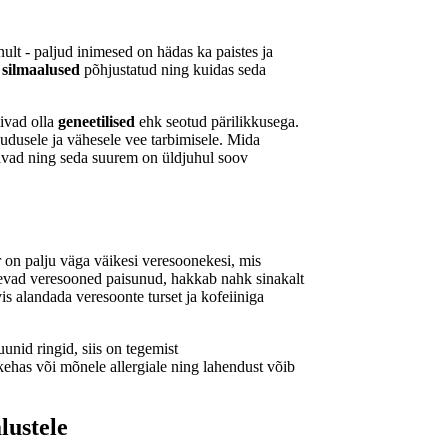
ult - paljud inimesed on hädas ka paistes ja
silmaalused
põhjustatud ning kuidas seda
ivad olla
geneetilised
ehk seotud pärilikkusega.
udusele ja vähesele vee tarbimisele. Mida
vad ning seda suurem on üldjuhul soov
 on palju väga väikesi veresoonekesi, mis
 olevad veresooned paisunud, hakkab nahk sinakalt
vis alandada veresoonte turset ja kofeiiniga
nid ringid, siis on tegemist
kehas või mõnele allergiale ning lahendust võib
lustele