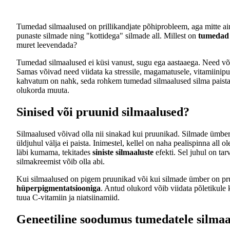
Tumedad silmaalused on prillikandjate põhiprobleem, aga mitte ain
punaste silmade ning "kottidega" silmade all. Millest on
tumedad 
muret leevendada?
Tumedad silmaalused ei küsi vanust, sugu ega aastaaega. Need võ
Samas võivad need viidata ka stressile, magamatusele, vitamiinipu
kahvatum on nahk, seda rohkem tumedad silmaalused silma paista
olukorda muuta.
Sinised või pruunid silmaalused?
Silmaalused võivad olla nii sinakad kui pruunikad. Silmade ümber
üldjuhul välja ei paista. Inimestel, kellel on naha pealispinna all
läbi kumama, tekitades
siniste silmaaluste
efekti. Sel juhul on tar
silmakreemist võib olla abi.
Kui silmaalused on pigem pruunikad või kui silmade ümber on pruu
hüperpigmentatsiooniga
. Antud olukord võib viidata põletikule 
tuua C-vitamiin ja niatsiinamiid.
Geneetiline soodumus tumedatele silmaa