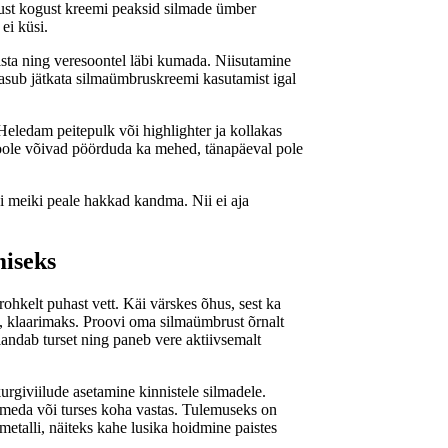
ust kogust kreemi peaksid silmade ümber
ei küsi.
sta ning veresoontel läbi kumada. Niisutamine
i tasub jätkata silmaümbruskreemi kasutamist igal
. Heledam peitepulk või highlighter ja kollakas
poole võivad pöörduda ka mehed, tänapäeval pole
ui meiki peale hakkad kandma. Nii ei aja
iseks
o rohkelt puhast vett. Käi värskes õhus, sest ka
, klaarimaks. Proovi oma silmaümbrust õrnalt
landab turset ning paneb vere aktiivsemalt
rgiviilude asetamine kinnistele silmadele.
meda või turses koha vastas. Tulemuseks on
etalli, näiteks kahe lusika hoidmine paistes