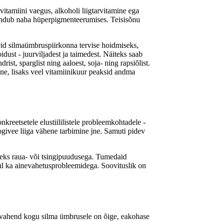
itamiini vaegus, alkoholi liigtarvitamine ega
endub naha hüperpigmenteerumises. Teisisõnu
id silmaümbruspiirkonna tervise hoidmiseks,
oidust - juurviljadest ja taimedest. Näiteks saab
drist, sparglist ning aaloest, soja- ning rapsiõlist.
ne, lisaks veel vitamiinikuur peaksid andma
kreetsetele elustiililistele probleemkohtadele -
oogivee liiga vähene tarbimine jne. Samuti pidev
iteks raua- või tsingipuudusega. Tumedaid
ul ka ainevahetusprobleemidega. Soovituslik on
ivahend kogu silma ümbrusele on õige, eakohase