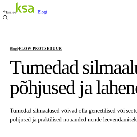
ksa.ee
Blogi
Blogi
›
FLOW PROTSEDUUR
Tumedad silmaal
põhjused ja lahe
Tumedad silmaalused võivad olla geneetilised või seotu
põhjused ja praktilised nõuanded nende leevendamisek