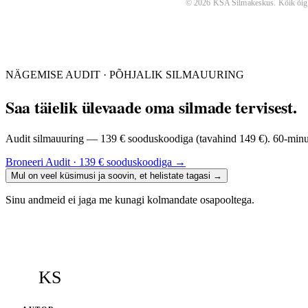
©
2026
KSA Silmakeskus
. Kõik õig
NÄGEMISE AUDIT · PÕHJALIK SILMAUURING
Saa täielik ülevaade oma silmade tervisest.
Audit silmauuring — 139 € sooduskoodiga (tavahind 149 €). 60-minutil
Broneeri Audit · 139 € sooduskoodiga
→
Mul on veel küsimusi ja soovin, et helistate tagasi
→
Sinu andmeid ei jaga me kunagi kolmandate osapooltega.
KS