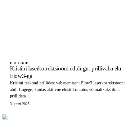
EDULOOD
Kristini laserkorrektsiooni edulugu: prillivaba elu
Flow3-ga
Kristini teekond prillidest vabanemiseni Flow3 laserkorrektsiooni
abil. Lugege, kuidas aktiivne elustiil muutus võimalikuks ilma
prillideta.
3. juuni 2025