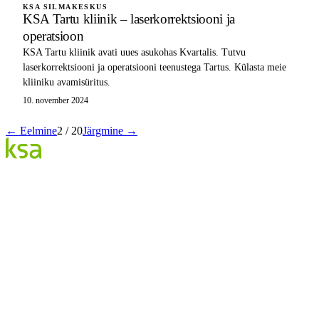
KSA SILMAKESKUS
KSA Tartu kliinik – laserkorrektsiooni ja
operatsioon
KSA Tartu kliinik avati uues asukohas Kvartalis. Tutvu
laserkorrektsiooni ja operatsiooni teenustega Tartus. Külasta meie
kliiniku avamisüritus.
10. november 2024
← Eelmine
2
/
20
Järgmine →
Blogi
Eesti suurim erasilmakeskus. Siin jagame teadmisi,
kogemusi ja uudiseid.
KATEGOORIAD
Flow protseduur
Silmad & tervis
KSA Silmakeskus
Edulood
Elustiil
KSA.EE
Flow3