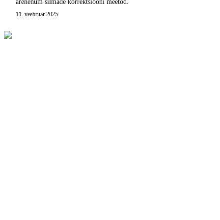
arenenum silmade korrektsiooni meetod.
11. veebruar 2025