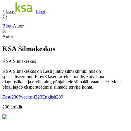
ksa.ee
Blogi
Blog
›
Autor
K
Autor
KSA Silmakeskus
KSA Silmakeskus
KSA Silmakeskus on Eesti juhtiv silmakliinik, mis on
spetsialiseerunud Flow3 laserkorrektsioonile, kuivsilma
diagnostikale ja ravile ning põhjalikele silmaläbivaatustele. Meie
blogi jagab ekspertteadmisi silmade tervise kohta.
Eesti
230
Русский
329
English
289
230
artiklit