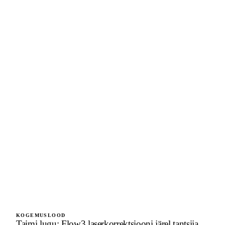
KOGEMUSLOOD
Taimi lugu: Flow3 laserkorrektsiooni järel tantsija